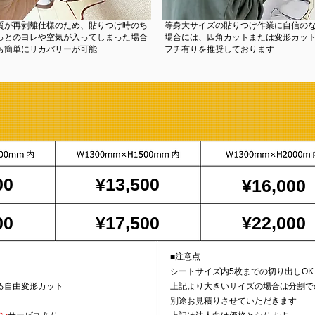
質が再剥離仕様のため、貼りつけ時のち
等身大サイズの貼りつけ作業に自信の
っとのヨレや空気が入ってしまった場合
場合には、四角カットまたは変形カッ
も簡単にリカバリーが可能
フチ有りを推奨しております
00
¥13,500
00
¥16,000
00
¥17,500
¥22,000
■注意点
シートサイズ内5枚までの切り出しOK
る自由変形カット
上記より大きいサイズの場合は分割で
別途お見積りさせていただきます