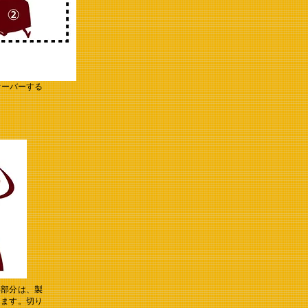
オーバーする
い部分は、製
ります。切り