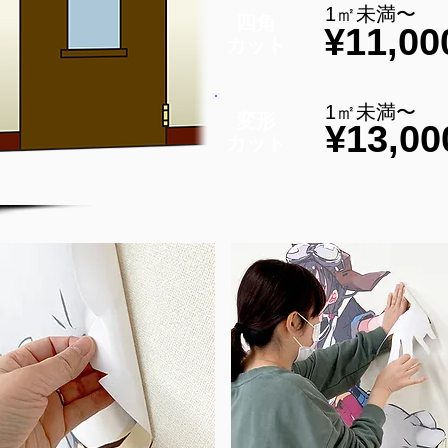
1㎡未満〜
四角
¥11,00
​カット
1㎡未満〜
変形
¥13,00
​カット