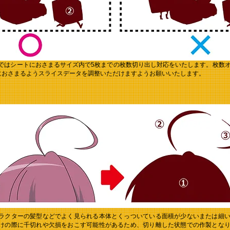
ではシートにおさまるサイズ内で5枚までの枚数切り出し対応をいたします。枚数
におさまるようスライスデータを調整いただけますようお願いいたします。
ラクターの髪型などでよく見られる本体とくっついている面積が少ないまたは細
けの際に千切れや欠損をおこす可能性があるため、切り離した状態での作製とな