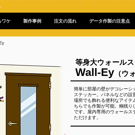
」
るワケ
製作事例
注文の流れ
データ作製の注意点
Ey
等身大ウォールス
Wall-Ey
（ウ
簡単に部屋の壁がデコレーシ
ステッカー。パネルなどの設
場所でも飾れる便利なアイテ
ちらでも作製が可能。糊残り
です。屋内専用のウォールス
ただけます。