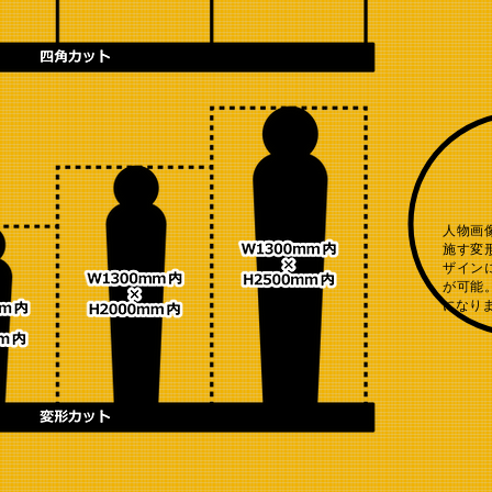
人物画
施す変
ザイン
が可能
になり