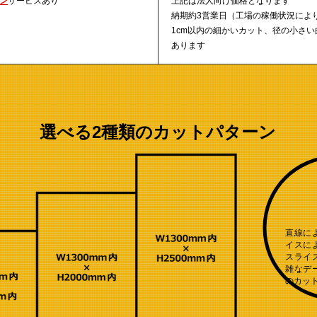
ン
サービスあり
上記は法人向け価格となります
納期約3営業日（工場の稼働状況によ
1cm以内の細かいカット、径の小さ
あります
選べる2種類のカットパターン
直線に
イスに
スライ
雑なデ
のカッ