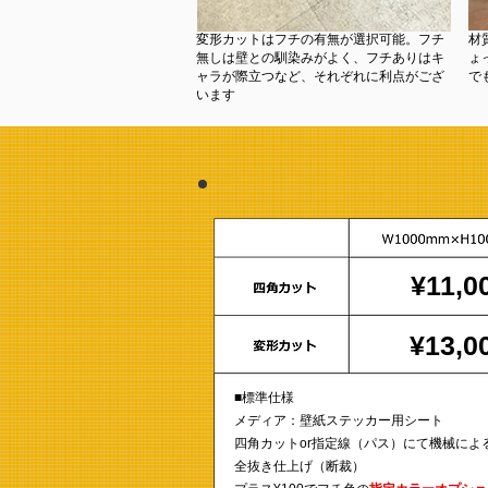
変形カットはフチの有無が選択可能。フチ
材
無しは壁との馴染みがよく、フチありはキ
ょ
ャラが際立つなど、それぞれに利点がござ
で
います
¥11,0
¥11,0
¥13,0
■標準仕様
メディア：壁紙ステッカー用シート
四角カットor指定線（パス）にて機械によ
全抜き仕上げ（断裁）